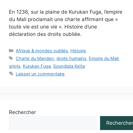
En 1236, sur la plaine de Kurukan Fuga, l’empire
du Mali proclamait une charte affirmant que «
toute vie est une vie ». Histoire d’une
déclaration des droits oubliée.
Catégories
Afrique & mondes oubliés
,
Histoire
Étiquettes
Charte du Manden
,
droits humains
,
Empire du Mali
,
griots
,
Kurukan Fuga
,
Soundiata Keïta
Laisser un commentaire
Rechercher
Recherche